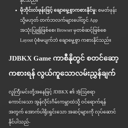
နိုင်သည်။
မိုဘိုင်းလ်ဖုန်းဖြင့် ချောမွေ့စွာကစားနိုင်မှု:
စမတ်ဖုန်း
သို့မဟုတ် တက်ဘလက်များပေါ်တွင် App
အသုံးပြု၍ဖြစ်စေ၊ Browser မှတစ်ဆင့်ဖြစ်စေ
Layout ပုံစံမပျက်ဘဲ ချောမွေ့စွာ ကစားနိုင်သည်။
JDBKX Game ကာစီနိုတွင် စတင်ဆော့
ကစားရန် လွယ်ကူသောလမ်းညွှန်ချက်
လူကြီးမင်းတို့အနေဖြင့် JDBKX ၏ အံ့ဩစရာ
ကောင်းသော အွန်လိုင်းဂိမ်းကမ္ဘာထဲသို့ ဝင်ရောက်ရန်
အတွက် အောက်ပါရိုးရှင်းသော အဆင့်များကို လုပ်ဆောင်
နိုင်ပါသည်-