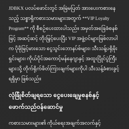
JDBKX ပလပ်ဖောင်းတွင် အမြဲမပြတ် အားပေးကစားနေ
သည့် သစ္စာရှိကစားသမားများအတွက် **VIP Loyalty
Program** ကို စီစဉ်ပေးထားပါသည်။ အမှတ်အခြေခံစနစ်
ဖြင့် အဆင့်ဆင့် တိုးမြှင့်ပေးပြီး VIP အဖွဲ့ဝင်များဖြစ်လာပါ
က ပိုမိုမြင့်မားသော ငွေသွင်းဘောနပ်စ်များ၊ သီးသန့်ပရိုမိုး
ရှင်းများ၊ ကိုယ်ပိုင်အကောင့်မန်နေဂျာနှင့် အထူးပြိုင်ပွဲကြီး
များသို့ တိုက်ရိုက်ဖိတ်ကြားချက်များကိုပါ သီးသန့်ခံစားခွင့်
ရရှိမှာ ဖြစ်သည်။
လုံခြုံစိတ်ချရသော ငွေပေးချေမှုစနစ်နှင့်
ဖောက်သည်ဝန်ဆောင်မှု
ကစားသမားများ၏ ကိုယ်ရေးအချက်အလက်နှင့်