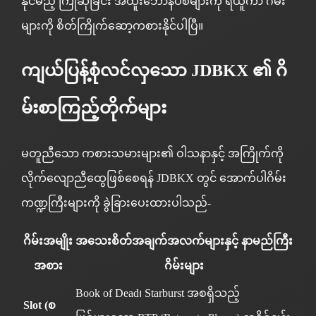
နိုင်မည့် ကြိုဆိုခြင်း အထူးဘောနပ်စ်များကို ရယူကာ ဂိမ်း
များကို စိတ်ကြိုက်ဆော့ကစားနိုင်ပါပြီ။
ကျယ်ပြန့်စုံလင်လှသော JDBKX ၏ ဂိ
မ်းစာကြည့်တိုက်များ
မတူညီသော ကစားသမားများ၏ ဝါသနာနှင့် အကြိုက်ကို
လိုက်လျောညီထွေဖြစ်စေရန် JDBKX တွင် အောက်ပါဂိမ်း
ကဏ္ဍကြီးများကို ခွဲခြားပေးထားပါသည်-
ဂိမ်းအမျိုး
အသေးစိတ်အချက်အလက်များနှင့် နာမည်ကြီး
အစား
ဂိမ်းများ
Book of Dead၊ Starburst အစရှိသည့်
Slot (စ