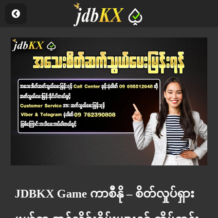
JDBKX Game ကာစီနို – စိတ်လှုပ်ရှား