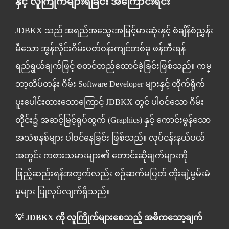
နှင့် လူကြိုက်များရခြင်း အကြောင်းရင်း
JDBKX သည် အရည်အသွေးအမြင့်မားဆုံးနှင့် စံချိန်စံညွှန်း
မီသော အွန်လိုင်းဂိမ်းပတ်ဝန်းကျင်တစ်ခု ဖန်တီးရန်
ရည်ရွယ်ချက်ဖြင့် စတင်တည်ထောင်ခဲ့ခြင်းဖြစ်သည်။ ကမ္
ဘာ့ထိပ်တန်း ဂိမ်း Software Developer များနှင့် တိုက်ရိုက်
ပူးပေါင်းထားသောကြောင့် JDBKX တွင် ပါဝင်သော ဂိမ်း
တိုင်း၌ အဆင့်မြင့်ရုပ်ထွက် (Graphics) နှင့် ကောင်းမွန်သော
အသံစနစ်များ ပါဝင်နေခြင်း ဖြစ်သည်။ လုပ်ငန်းနယ်ပယ်
အတွင်း ကစားသမားများ၏ တောင်းဆိုချက်များကို
ဖြည့်ဆည်းရန်အတွက်လည်း စဉ်ဆက်မပြတ် တိုးချဲ့မွမ်းမံ
မှုများ ပြုလုပ်လျက်ရှိသည်။
💡 JDBKX ကို လူကြိုက်များစေသည့် အဓိကသော့ချက်