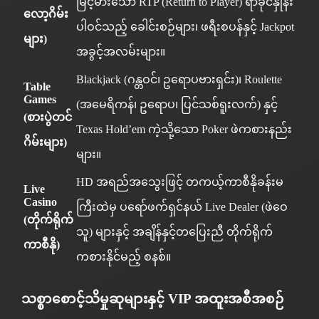
မြင့်မားသော RTP (Return to Player) ရာခိုင်နှုန်း
လော့ဂိမ်း
ပါဝင်သည့် ခေါင်းစဉ်များ၊ ဖရီးစပန်နှင့် Jackpot
များ)
အခွင့်အလမ်းများ။
Blackjack (ဂန္တဝင်၊ ဥရောပဗားရှင်း)၊ Roulette
Table
Games
(အမေရိကန်၊ ဥရောပ၊ ပြင်သစ်ရူးလက်) နှင့်
(စားပွဲတင်
Texas Hold’em ကဲ့သို့သော Poker ဖဲကစားနည်း
ဂိမ်းများ)
များ။
HD အရည်အသွေးဖြင့် တကယ့်ကာစီနိုခန်းမ
Live
Casino
ကြီးထဲမှ ပရော်ဖက်ရှင်နယ် Live Dealer (ဖဲဝေ
(တိုက်ရိုက်
သူ) များနှင့် အချိန်နှင့်တပြေးညီ တိုက်ရိုက်
ကာစီနို)
ကစားနိုင်မည့် စနစ်။
သစ္စာစောင့်သိမှုဆုများနှင့် VIP အထူးအစီအစဉ်