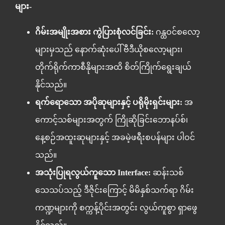
များ-
ဂိမ်းအမျိုးအစား ကွဲပြားစုံလင်ခြင်း:
ဂန္ထဝင်စလော့
များမှသည် နောက်ဆုံးပေါ် ဗီဒီယိုစလော့များ၊
တိုက်ရိုက်ကာစီနိုများအထိ စိတ်ကြိုက်ရွေးချယ်
နိုင်သည်။
ရက်ရောသော အပိုဆုများနှင့် ပရိုမိုးရှင်းများ:
အ
ကောင့်သစ်များအတွက် ကြိုဆိုခြင်းဘောနပ်စ်၊
နေ့စဉ်အထူးဆုများနှင့် အခမဲ့ဖရီးစပန်များ ပါဝင်
သည်။
အသုံးပြုရလွယ်ကူသော Interface:
ဆန်းသစ်
သေသပ်သည့် ဒီဇိုင်းကြောင့် မိမိနှစ်သက်ရာ ဂိမ်း
ကဏ္ဍများကို စက္ကန့်ပိုင်းအတွင်း လွယ်ကူစွာ ရှာဖွေ