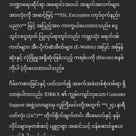
ဘဏ္ဍာရေးဆိုင်ရာ အရောင်းအဝယ် အချက်အလက်များ
အားလုံးကို အဆင့်မြင့် **SSL Encryption (ကုဒ်ဝှက်နည်း
ပညာ)** ဖြင့် အပြည့်အဝ ကာကွယ်ပေးထားသည်။ ငွေ
သွင်း/ငွေထုတ် ပြုလုပ်ရာတွင်လည်း ကမ္ဘာသုံး ခရက်ဒစ်
ကတ်များ၊ အီး-ပိုက်ဆံအိတ်များ (E-Wallets) အပြင် အမြန်
ဆုံးနှင့် လုံခြုံမှုအရှိဆုံးဖြစ်သည့် ကရစ်ပတို (Bitcoin) စနစ်
ကိုပါ ပံ့ပိုးပေးထားပါသည်။
ဂိမ်းကစားခြင်းနှင့် ပတ်သက်၍ အခက်အခဲတစ်စုံတစ်ရာ ရှိ
လာခဲ့ပါကလည်း JDBKX ၏ ကျွမ်းကျင်လှသော Customer
Support အဖွဲ့သားများမှ လူကြီးမင်းတို့အတွက် **(၂၄) နာရီ
ပတ်လုံး (24/7)** တိုက်ရိုက်ချက်တင်၊ အီးမေးလ်နှင့် ဖုန်း
လိုင်းများမှတစ်ဆင့် ပျူငှာစွာ အဆင်သင့် ဝန်ဆောင်မှုပေး