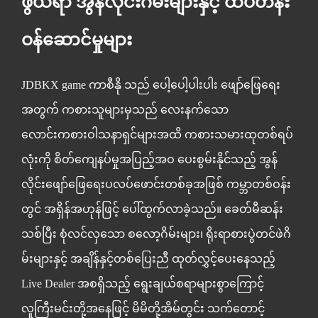
ဖွယ်ရာ အွန်လိုင်းဂိမ်းများနှင့် ထိပ်တန်း
ဝန်ဆောင်မှုများ
JDBKX game ကာစီနို
သည် ပေါ့ပေါ့ပါးပါး ဖျော်ဖြေရေး
အတွက် ကစားသူများမှသည် လေးနက်သော
လောင်းကစားဝါသနာရှင်များအထိ ကစားသမားထုတစ်ရပ်
လုံးကို စိတ်ကျေနပ်မှုအပြည့်အဝ ပေးစွမ်းနိုင်သည့် အွန်
လိုင်းဖျော်ဖြေရေးပလပ်ဖောင်းတစ်ခုအဖြစ် ကမ္ဘာတစ်ဝန်း
တွင် အရှိန်အဟုန်ဖြင့် ပေါ်ထွက်လာခဲ့သည်။ ခေတ်မီဆန်း
သစ်ပြီး စုံလင်လှသော စလော့ဂိမ်းများ၊ ရိုးရာစားပွဲတင်ဖဲဂိ
မ်းများနှင့် အချိန်နှင့်တစ်ပြေးညီ ထုတ်လွှင့်ပေးနေသည့်
Live Dealer အစရှိသည့် ရွေးချယ်စရာများစွာကြောင့်
လူကြီးမင်းတို့အနေဖြင့် မိမိတို့အိမ်တွင်း သက်တောင့်