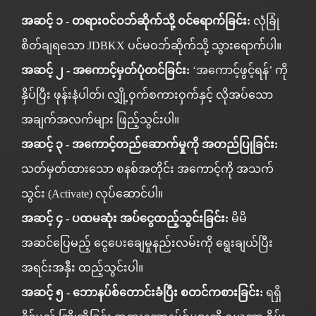
အဆင့် ၁ - တရားဝင်ဝဘ်ဆိုက်သို့ ဝင်ရောက်ခြင်း:
လုံခြုံ
စိတ်ချရသော
JDBKX
ပင်မဝဘ်ဆိုက်သို့ သွားရောက်ပါ။
အဆင့် ၂ - အကောင့်မှတ်ပုံတင်ခြင်း:
‘အကောင့်ဖွင့်ရန်’ ကို
နှိပ်ပြီး ဖုန်းနံပါတ်၊ လျှို့ဝှက်စကားဝှက်နှင့် လိုအပ်သော
အချက်အလက်များ ဖြည့်သွင်းပါ။
အဆင့် ၃ - အကောင့်တည်ဆောက်မှုကို အတည်ပြုခြင်း:
သတ်မှတ်ထားသော စနစ်အတိုင်း အကောင့်ကို အသက်
သွင်း (Activate) လုပ်ဆောင်ပါ။
အဆင့် ၄ - ပထမဆုံး အပ်ငွေထည့်သွင်းခြင်း:
မိမိ
အဆင်ပြေမည့် ငွေပေးချေမှုနည်းလမ်းကို ရွေးချယ်ပြီး
အရင်းအနှီး ထည့်သွင်းပါ။
အဆင့် ၅ - ဘောနပ်စ်တောင်းခံပြီး စတင်ကစားခြင်း:
ရရှိ