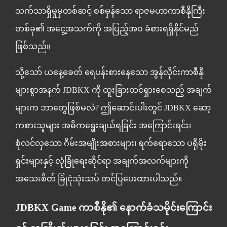
သက်သာရှိမှုမှတစ်ဆင့် စစ်မှန်သော ရာဇမဟာကာစီနိုကြီး
တစ်ခု၏ အငွေ့အသက်ကို အပြည့်အဝ ခံစားရရှိနိုင်မည်
ဖြစ်သည်။
သို့သော် ယနေ့ခေတ် ရေပန်းစားနေသော အွန်လိုင်းကာစီနို
များစွာအနက်
JDBKX
ကို ထူးခြားထင်ရှားစေသည့် အချက်
များက ဘာ‌တွေဖြစ်မလဲ? ဤဆောင်းပါးတွင် JDBKX ဆော့
ကစားသူများ အဓိကရွေးချယ်ရခြင်း အကြောင်းရင်း၊
စုံလင်လှသော ဂိမ်းအမျိုးအစားများ၊ ရက်ရောသော ပရိုမိုး
ရှင်းများနှင့် လုံခြုံရေးဆိုင်ရာ အချက်အလက်များကို
အသေးစိတ် ခြုံငုံသုံးသပ် တင်ပြပေးထားပါသည်။
JDBKX Game ကာစီနို၏ နောက်ခံသမိုင်းကြောင်း