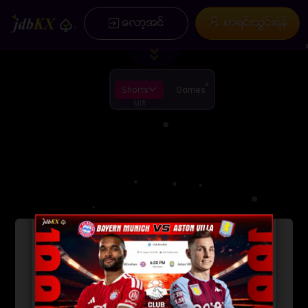
/
×
ေလာ့အင္
စာရင္းသြင္းရန္
ပင္မ
စာရင္းသြင္းရန္
ပရိုမိုးရွင္း
ေခါင္းစဥ္ ( ေဆာင္းပါး )
အမွတ္စဥ္မ်ား
ကြ ်နု္ပ္တုိိ ့အေၾကာင္း
Installation
စည္းကမ္းခ်က္မ်ားႏွင့္ အေျခအေနမ်ား
App
ေဒါင္းလုဒ္