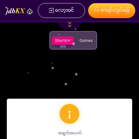
ေလာ့အင္
စာရင္းသြင္းရန္